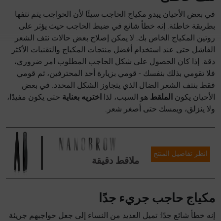
في بعض الأحيان يبدو مكياج الحاجب سيئًا لأن الحواجب يتم نتفها
بطريقة خاطئة. إنه خطأ شائع في ضبط الحاجب حيث يؤثر على
روتين المكياج الخاص بك. لا يمكن إصلاح بعض حالات نتف الشعر
الفاشل حتى عند استخدام أفضل منتجات المكياج والتقنيات الأكثر
دقة. إذا كان الحصول على شكل الحاجب المطلوب امر ضروري،
فلا تقومي بذلك بنفسك - قومي بزيارة أحد المحترفين، ثم قومي
فقط بنتف الشعر الضال الذي يتجاوز الشكل المحدد. في بعض
الأحيان يكون
الملقط
هو السبب، لذا
اختريه بعناية
حتى يكون مفيدًا،
ولا ينزلق، ويمسك حتى أصغر شعر.
انظر تفاصيل المنتج
ملاقط دقيقة
مكياج حاجب جريء جدًا
إنه خطأ شائع جدًا: تميل العديد من النساء إلى جعل حواجبهم جريئة