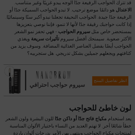
قد تترك الحواجب الرفيعة جدًا الوجه يبدو غريبًا وغير متناسب.
الاعتدال
هو دائمًا موضع ترحيب. لا تبدو الحواجب السميكة جدًا أو
الرفيعة جدًا جيدة. الحواجب النحيفة تجعلنا نبدو أكبر سنًا وسينمائيًا.
إذا كانت حواجبك رقيقة جدًا لأنها لا تنمو، فإننا نوصي بتعزيزها
بمستحضر خاص مثل
سيروم الحواجب
- فهي تحفز نمو الشعر
الأكثر صعوبة. سيمنحك أفضل سيروم
تأثيرات سريعة
ويغذي
الحواجب أيضًا بفضل العناصر الغذائية المضافة. وسوف يزيد من
كثافتهم ويجعلهم جميلين بشكل تدريجي. هل ستجربيه؟
انظر تفاصيل المنتج
سيروم حواجب احترافي
لون خاطئ للحواجب
يعد استخدام
مكياج فاتح جدًا أو داكن جدًا
للون البشرة ولون الشعر
خطأ شائعًا آخر. لا تهتم العديد من النساء باختيار الألوان المناسبة
لمنتجات مكياج الحواجب وينتهي بهن الأمر بدرجات ألوان باردة