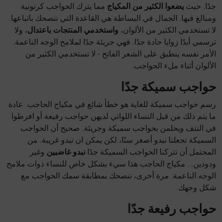
جدًا. حيث
يضعوا الكثير من المكياج
مما يترك الحواجب كرتونية
ومبالغ فيها. الجمال في البساطة هي القاعدة التي ننصحك باتباعها.
لا تستخدمي الكثير من الألوان،
واستخدمي المنتجات باعتدال
، ولا
ترسمي أبدًا زوايا حادة جدًا. فهي جريئة جدًا لملامح الوجه الناعمة.
الأمر نفسه ينطبق على الشعر الفاتح - لا تستخدمي الكثير من
الألوان أثناء ملء الحواجب.
حواجب سميكة جدًا
رسم حواجب سميكة للغاية هو خطأ شائع في مكياج الحاجب. عادة
ما يتم ذلك من قبل النساء اللواتي لديهن حواجب رفيعة أو افرطوا
في النتف ويحلمن بحواجب سميكة وجريئة. صحيح أن الحواجب
السميكة تجعلنا نبدو أصغر سنًا، لكن يمكن ان تبدو غريبة. من
المحتمل أن تتركنا الحواجب السميكة جدًا
نبدو غاضبين
وغير
ودودين... مكياج الحاجب هذا سيء بشكل خاص للنساء ذوات ملامح
الوجه الناعمة. مرة أخرى، ننصحك بمطابقة سمك الحواجب مع
شكل وجهك.
حواجب رفيعة جدًا