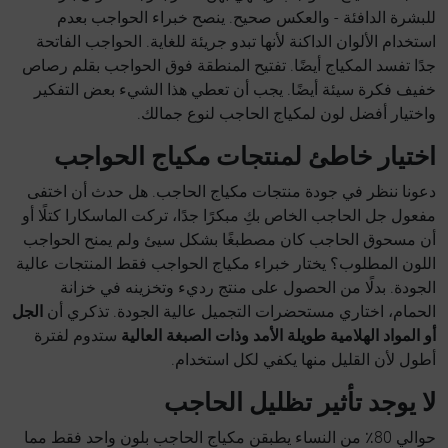
للبشرة الدافئة - والعكس صحيح. ينصح خبراء الحواجب بعدم
استخدام الألوان الداكنة لأنها تبدو جريئة للغاية. الحواجب الفاتحة
جدًا تفسد المكياج أيضًا. تفتيح المنطقة فوق الحواجب بقلم رصاص
خفيف فكرة سيئة أيضًا. يجب أن تعطي هذا الشيء بعض التفكير
واختيار أفضل لون لمكياج الحاجب لنوع جمالك.
اختيار خاطئ لمنتجات مكياج الحواجب
دعونا ننظر في جودة منتجات مكياج الحاجب. هل حدث أن اختفى
مفعول جل الحاجب الخاص بكِ مبكرًا جدًا، تركت الماسكارا كتلًا أو
أن مسحوق الحاجب كان مصطبغًا بشكل سيئ ولم يمنح الحواجب
اللون المطلوب؟ يختار خبراء مكياج الحواجب فقط المنتجات عالية
الجودة. بدلًا من الحصول على منتج رديء وتخزينه في خزانة
الحمام، اختاري مستحضرات التجميل عالية الجودة. تذكري أن
الجل
أو المواد الهلامية طويلة الأمد وذات الصبغة العالية
ستدوم لفترة
أطول لأن القليل منها يكفي لكل استخدام.
لا يوجد تأثير تظليل الحاجب
حوالي 80٪ من النساء يطبقن مكياج الحاجب بلون واحد فقط مما