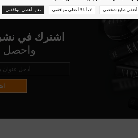
أضفى طابع شخصي
لا، أنا لا أعطي موافقتي
نعم، أعطي موافقتي
اشترك في نشرتن
واحصل 
اش