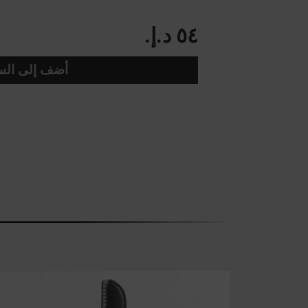
٥٤ د.إ.‏
أضف إلى الس