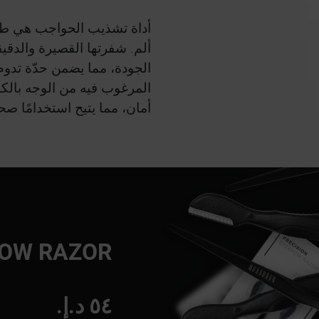
أداة تشذيب الحواجب هي طر
ألم. شفرتها القصيرة والدقي
الجودة، مما يضمن حدّة تدوم 
المرغوب فيه من الوجه بالك
أمان، مما يتيح استخدامًا صحيً
OW RAZOR
٥٤ د.إ.‏