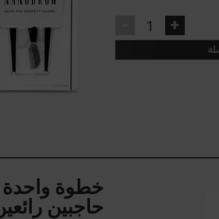
-
+
لة
خطوة واحدة 
حاجبين رائعين