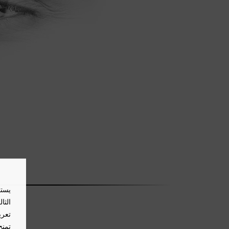
يستخ
الثا
تعري
تمنح