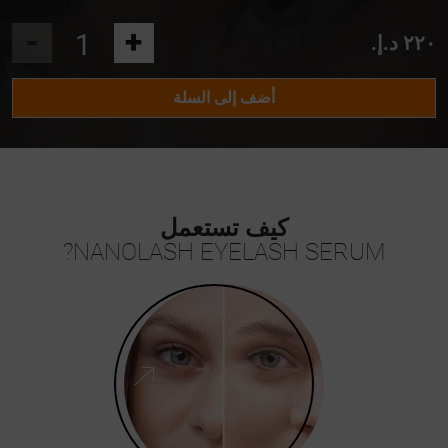
-
+
٢٢٠ د.إ.‏
أضف إلى السلة
كيف تستعمل
NANOLASH EYELASH SERUM?