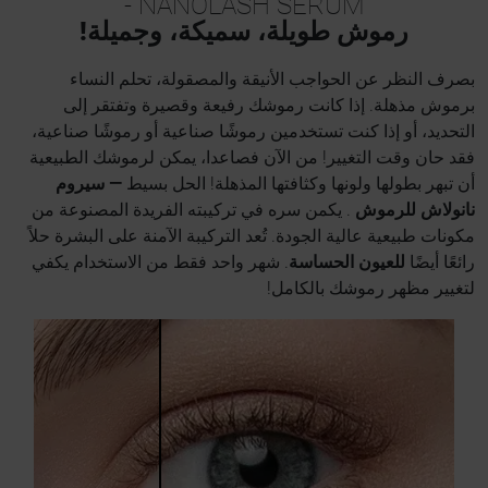
NANOLASH SERUM -
رموش طويلة، سميكة، وجميلة!
بصرف النظر عن الحواجب الأنيقة والمصقولة، تحلم النساء
برموش مذهلة. إذا كانت رموشك رفيعة وقصيرة وتفتقر إلى
التحديد، أو إذا كنت تستخدمين رموشًا صناعية أو رموشًا صناعية،
فقد حان وقت التغيير! من الآن فصاعدا، يمكن لرموشك الطبيعية
أن تبهر بطولها ولونها وكثافتها المذهلة! الحل بسيط
— سيروم
نانولاش للرموش
. يكمن سره في تركيبته الفريدة المصنوعة من
مكونات طبيعية عالية الجودة. تُعد التركيبة الآمنة على البشرة حلاً
رائعًا أيضًا
للعيون الحساسة
. شهر واحد فقط من الاستخدام يكفي
لتغيير مظهر رموشك بالكامل!