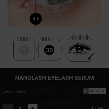
NANOLASH EYELASH SERUM
x1
x2
x3
+
سيروم الرموش
-
+
٢٢٠ د.إ.‏