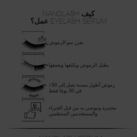
كيف
NANOLASH
EYELASH SERUM
عمل؟
يعزز نمو الرموش
يطيل الرموش ويكثفها ويغمقها
رموش أطول بنسبة تصل إلى 50٪
في 30 يومًا فقط
مختبرة وموصى به من قبل الخبراء
والمستخدمين المنتظمين