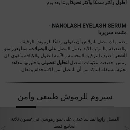
أطول وأكثر سمكًا وأكثر تحديدًا
يومًا بعد يوم.
NANOLASH EYELASH SERUM -
مثبت سريريا
يضمن لك مصل نانولاش أن تقولي وداعًا للرموش الرقيقة
والضعيفة والمرئية للأبد. يعمل المصل
على البصيلات، مما يعزز نمو
الشعر
. تضيف التركيبة المحسنة والآمنة الطول والكثافة وتقوي كل
رمش. خضعت مكونات المصل
لتحليل تفصيلي
واختبرتها معاهد
بحثية مستقلة للتأكد من أن المصل آمن للاستخدام وفعال.
سيروم للرموش طبيعي وآمن
ي
المصل رائع! لقد ساعدني على نمو رموشي في غضون ثلاثة
أسابيع فقط!