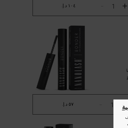
-
+
١٠٤ د.إ.‏
ا
-
+
٥٧ د.إ.‏
ة
ف