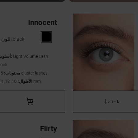
Innocent
black
اللون:
Light Volume Lash
أسلوب:
Look
36 cluster lashes
محتويات:
10, 12, 14 mm
الأطوال:
١٠٤ د.إ.‏
Flirty