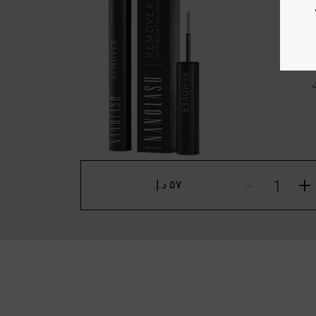
-
+
٥٧ د.إ.‏