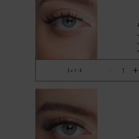
ش
-
+
١٠٤ د.إ.‏