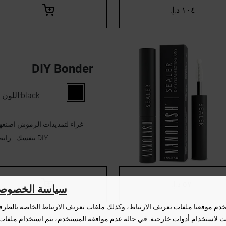
١٠٤ د.إ.‏
DIY Bonder
black
اللون:
غراء لتمديدات الرموش اصنعه
بنفسك - رابط DIY
٥٧ د.إ.‏
سياسة الخصوصي
دم موقعنا ملفات تعريف الارتباط، وكذلك ملفات تعريف الارتباط الخاصة بالطر
لث لاستخدام أدوات خارجية. في حالة عدم موافقة المستخدم، يتم استخدام ملفات