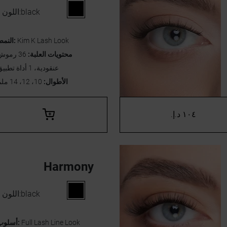
black
اللون:
Kim K Lash Look
النمط:
محتويات العلبة:
36 رمو
عنقودية، 1 أداة تطبيق
الأطوال:
10، 12، 14 ملم
١٠٤ د.إ.‏
Harmony
black
اللون:
Full Lash Line Look
أسلوب: