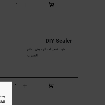
-
+
DIY Sealer
مثبت تمديدات الرموش - مانع
التسرب
-
+
يستخ
الثا