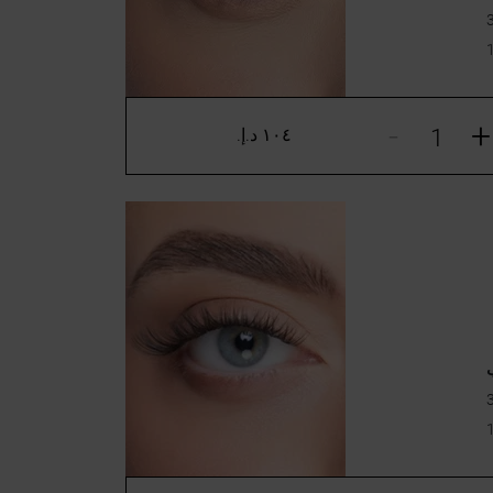
-
+
١٠٤ د.إ.‏