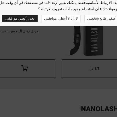
ف الارتباط الأساسية فقط. يمكنك تغيير الإعدادات في متصفحك في أي وقت. هل
 موافقتك على استخدام جميع ملفات تعريف الارتباط؟
أضفى طابع شخصي
لا، أنا لا أعطي موافقتي
نعم، أعطي موافقتي
DIY Remover
مزيل تكتل الرموش بنفسك
٤٦ د.إ.‏
!
NANOLAS