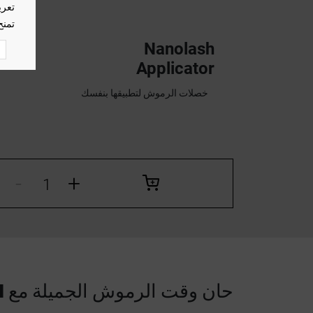
تعري
تمنح
Nanolash
Applicator
خصلات الرموش لتطبيقها بنفسك
-
+
حان وقت الرموش الجميلة مع
H