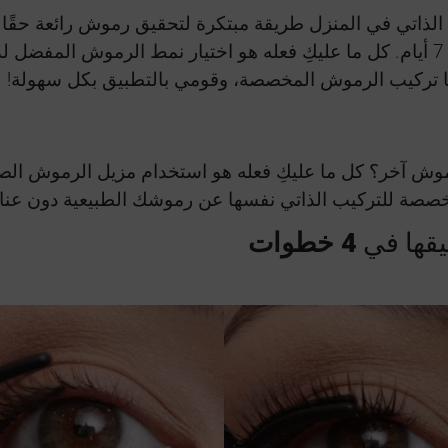
تي في المنزل طريقة مبتكرة لتحقيق رموش رائعة حقًا دون
الاستمتاع برموش رائعة تدوم لمدة تصل إلى 7 أيام. كل ما عليكِ فعله هو اختيار نم
ا تركيب الرموش المخصصة، وقومي بالتطبيق بكل سهولة!
موش آخر؟ كل ما عليكِ فعله هو استخدام مزيل الرموش ال
 للتركيب الذاتي نفسها عن رموشك الطبيعية دون عناء
يقها في
4 خطوات