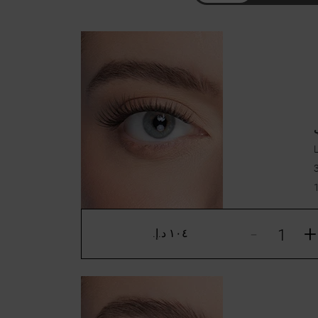
-
+
١٠٤ د.إ.‏