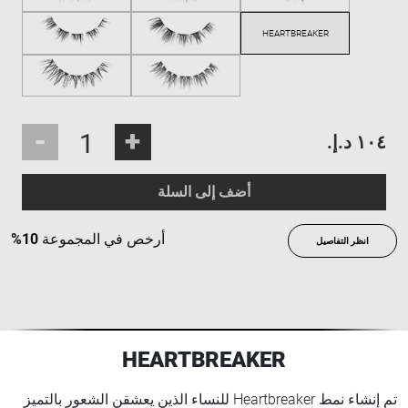
-
+
١٠٤ د.إ.‏
أضف إلى السلة
أرخص في المجموعة
10%
انظر التفاصيل
HEARTBREAKER
تم إنشاء نمط Heartbreaker للنساء الذين يعشقن الشعور بالتميز