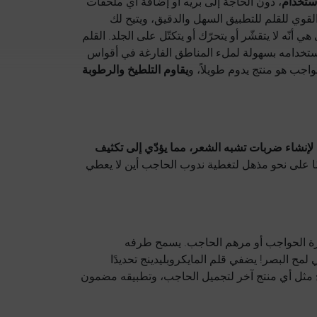
استخدام
، دون الحاجة إلى بريه أو إضافة أي ملحقات
قوي للقلم للتطبيق السهل والدقيق، ويتيح لك
هي أنّه لا يتقشّر أو يتحرّك أو يتكتّل على الجلد. القلم
تخدامه بسهولة لملء المناطق الفارغة في أقواس
اجب هو منتج يدوم طويلاً، و
يقاوم التلطيخ والرطوبة
لإنشاء ضربات تشبه الشعر، مما يؤدّي إلى تكثيف
ًا على نحو مذهل لتغطية ندوب الحاجب أين لا يعطي
بودرة الحواجب أو مرهم الحاجب. يسمح طرفه
ح البصر! يضفي قلم المايكروبليدينج تحديدًا
مثل أي منتج آخر لتجميل الحاجب، وتطبيقه مضمون