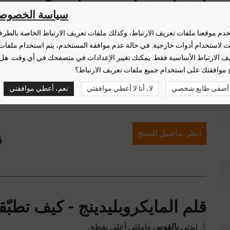
أيّ قلم حواجب تختارين؟
سياسة الخصوصي
هل تحتاجين إلى قلم حواجب بأفضل جودة؟ عليك بقلم Nanobrow Microblading! يأتي
دم موقعنا ملفات تعريف الارتباط، وكذلك ملفات تعريف الارتباط الخاصة بالطر
طرف مثالي يخلق بسهولة تأثير الشّعر الطبيعي. يمكنك بفضله زيا
لث لاستخدام أدوات خارجية. في حالة عدم موافقة المستخدم، يتم استخدام ملفات
Nanobrow Microblading طويلاً ويقاوم العرق والت
ف الارتباط الأساسية فقط. يمكنك تغيير الإعدادات في متصفحك في أي وقت. هل
ملاءمة لتحديد الحواجب وملئها بسرعة!
 موافقتك على استخدام جميع ملفات تعريف الارتباط؟
أضفى طابع شخصي
لا، أنا لا أعطي موافقتي
نعم، أعطي موافقتي
انظر تفاصيل المنتج
ق
قلم المايكروبليدينج - كيف تطبّق
1. ابدئي
بالقوس
واملئي أعلى نقطة.