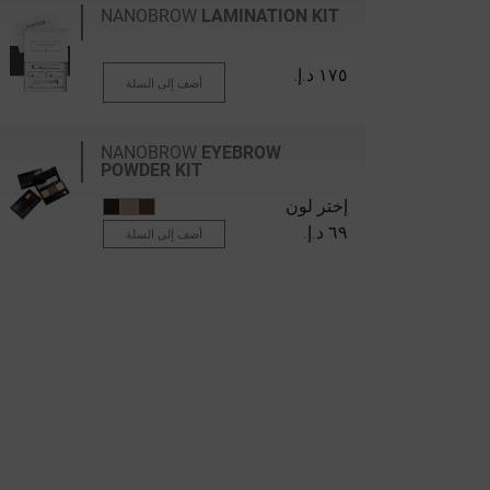
NANOBROW
LAMINATION KIT
١٧٥ د.إ.‏
أضف إلى السلة
NANOBROW
EYEBROW
POWDER KIT
إختر لون
٦٩ د.إ.‏
أضف إلى السلة