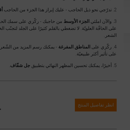
2. تدرّجي نحو ذيل الحاجب - عليك إبراز هذا الجزء من الحاجب
أق
3. والآن املئي
الجزء الأوسط
من حاجبك - ركّزي على سمك الحافّ
على الحافّة العلويّة. لا تضغطي بالقلم كثيرًا على الجلد لتجنّب
الشعر.
4. ركّزي على
المناطق المفرغة
- يمكنك رسم المزيد من الشّعرا
على تأثير أكثر طبيعيّة.
5. أخيرًا، يمكنك تحسين المظهر النهائي بتطبيق
جل شفّاف
.
انظر تفاصيل المنتج
ج