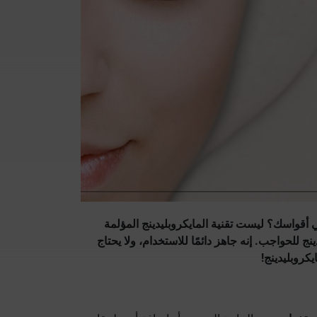
ي أقواسك؟ ليست تقنية المايكروبليدينج المؤلمة
يدينج للحواجب. إنه جاهز دائمًا للاستخدام، ولا يحتاج
كروبليدينج!