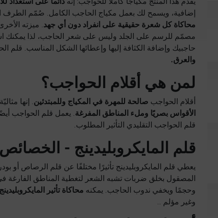
يقدم هذا المنتج مكياجًا كاملاً للحواجب: إنه
دائما على استعداد لل
إضافية، ويسمح لك بعمل مكياج الحاجب الكامل. صُمّم الطرف ال
محاكاة كل شعرة حقيقية على انفراد دون أي جهد
. ميزته الأخرى 
مصمّم للرسم على الجلد وليس على شعر الحاجب، لذا يمكنك اس
حاجبيك وإضافة الكثافة إليها وإعطائها الشكل المناسب. قلم الحو
والعرق.
لمن هي أقلام الحواجب؟
أقلام الحواجب
صالحة للمهرة في المكياج وللمبتدئين
. إنها مثاليّة
الأقواس بصريًا وملء المناطق المفرغة
. يعمل قلم الحواجب أيض
قلم الحواجب التقليدي التأثير المطلوب.
قلم المايكروبليدينج - الخصائص
يعطي قلم المايكروبليدينج تأثيرًا مختلفًا عن قلم الرصاص أو 
المصقول بخلق ضربات تشبه الشعر لتغطية المناطق الفارغة في لم
وحجمًا ويخفي ندوب الحاجب. يمكنه
محاكاة تأثير المايكروبليدينج
وغير مؤلم ..